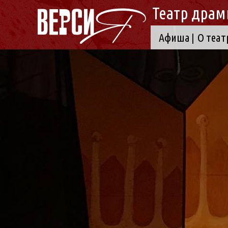
Театр драм
Афиша
О теат