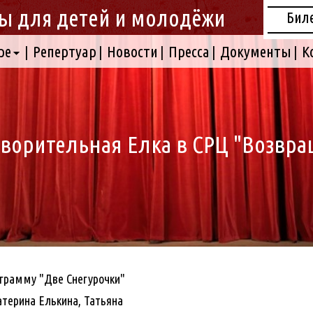
ы для детей и молодёжи
Бил
ре
Репертуар
Новости
Пресса
Документы
К
ворительная Елка в СРЦ "Возвр
ограмму
"Две Снегурочки"
атерина Елькина, Татьяна