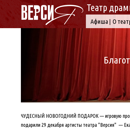
Театр драм
Афиша
О теат
Благот
ЧУДЕСНЫЙ НОВОГОДНИЙ ПОДАРОК
— игровую пр
подарили 29 декабря артисты театра "Версия" —
Ек