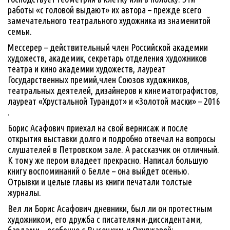
работы «с головой выдают» их автора – прежде всего
замечательного театрального художника из знаменитой
семьи.
Мессерер – действительный член Российской академии
художеств, академик, секретарь отделения художников
театра и кино академии художеств, лауреат
Государственных премий,член Союзов художников,
театральных деятелей, дизайнеров и кинематографистов,
лауреат «Хрустальной Турандот» и «Золотой маски» – 2016
.
Борис Асафович приехал на свой вернисаж и после
открытия выставки долго и подробно отвечал на вопросы
слушателей в Петровском зале. А рассказчик он отличный.
К тому же пером владеет прекрасно. Написал большую
книгу воспоминаний о Белле – она выйдет осенью.
Отрывки и целые главы из книги печатали толстые
журналы.
Вел ли Борис Асафович дневники, был ли он протестным
художником, его дружба с писателями-диссидентами,
бардами – особенно с Высоцким и Окуджавой;