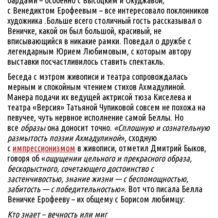
с Венедиктом Ерофеевым – все интересовало поклонников
художника .Больше всего столичный гость рассказывал о
Веничке, какой он был большой, красивый, не
вписывающийся в никакие рамки. Поведал о дружбе с
легендарным Юрием Любимовым, с которым автору
выставки посчастливилось ставить спектакль.
Беседа с мэтром живописи и театра сопровождалась
мерным и спокойным чтением стихов Ахмадулиной.
Манера подачи их ведущей актрисой тюза Киселева и
театра «Версия» Татьяной Чупиковой совсем не похожа на
певучее, чуть нервное исполнение самой Беллы. Но
все
образы
она доносит точно.
«Сплошную и сознательную
размытость поэзии Ахмадулиной
», сходную
с
импрессионизмом
в живописи, отметил Дмитрий Быков,
говоря об «
ощущении цельного и прекрасного образа,
бескорыстного, сочетающего достоинство с
застенчивостью, знание жизни — с беспомощностью,
забитость — с победительностью».
Вот что писала Белла
Веничке Ерофееву – их общему с Борисом любимцу:
Кто знает – вечность или миг