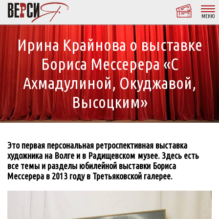
МЕНЮ
Ирина Крайнова о выставке
Бориса Мессерера «С
Ахмадулиной, Окуджавой,
Высоцким»
Это первая персональная ретроспективная выставка
художника на Волге и в Радищевском музее. Здесь есть
все темы и разделы юбилейной выставки Бориса
Мессерера в 2013 году в Третьяковской галерее.