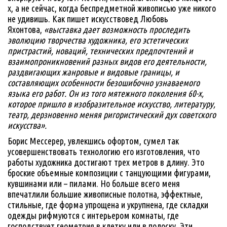
х, а не сейчас, когда беспредметной живописью уже никого
не удивишь. Как пишет искусствовед Любовь
Яхонтова,
«выставка дает возможность проследить
эволюцию творчества художника, его эстетических
пристрастий, новаций, технических предпочтений и
взаимопроникновений разных видов его деятельности,
раздвигающих жанровые и видовые границы, и
составляющих особенности безошибочно узнаваемого
языка его работ. Он из того мятежного поколения 60-х,
которое пришло в изобразительное искусство, литературу,
театр, дерзновенно меняя ригористический дух советского
искусства».
Борис Мессерер, увлекшись офортом, сумел так
усовершенствовать технологию его изготовления, что
работы художника достигают трех метров в длину. Это
броские объемные композиции с танцующими фигурами,
кувшинами или – пилами. Но больше всего меня
впечатлили большие живописные полотна, эффектные,
стильные, где форма упрощена и укрупнена, где складки
одежды рифмуются с интерьером комнаты, где
господствует геометрия в клетку или в полоску. Эти