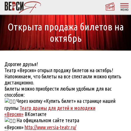
МЕНЮ
Открыта продажа билетов на
октябрь
Дорогие друзья!
Театр «Версия» открыл продажу билетов на октябрь!
Напоминаем, что билеты на все спектакли можно купить
дистанционно.
Билеты можно приобрести любым удобным для вас
способом:
Через кнопку «Купить билет» на странице нашей
группы
Театр драмы для детей и молодежи
«Версия»
ВКонтакте
На официальном сайте театра
«Версия»
http://www.versia-teatr.ru/