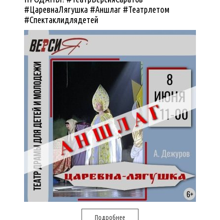
#ЦаревнаЛягушка #Аншлаг #Театрлетом
#Спектаклидлядетей
Подробнее