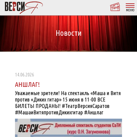
МЕНЮ
Новости
14.06.2026
АНШЛАГ!
Уважаемые зрители! На спектакль «Маша и Витя
против «Диких гитар» 15 июня в 11-00 ВСЕ
БИЛЕТЫ ПРОДАНЫ! #ТеатрВерсияСаратов
#МашаиВитяпротивДикихгитар #Аншлаг