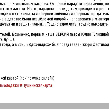
ыть оригинальным как все». Основной парадокс взросления, пои
 частью «массы». И этот парадокс почти детям приходится реша
иходится сталкиваться с первой любовью и с первым предатель
рые в детстве были незыблемой опорой и непререкаемым автори
рузьями и защитниками… Трудно взрослеть, трудно выходить из
ителей. Возможно, первым наша ВЕРСИЯ пьесы Юлии Тупикиной 
ть лучше.
8 года, а в 2020 «Вдох-выдох» был представлен жюри фестивал
ой картой (при покупке онлайн)
имолодежи
#Пушкинскаякарта