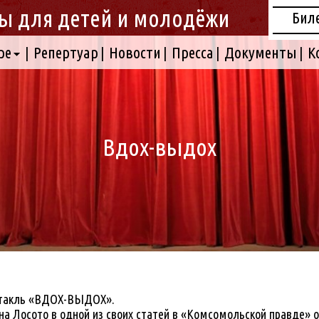
ы для детей и молодёжи
Бил
ре
Репертуар
Новости
Пресса
Документы
К
Вдох-выдох
ектакль «ВДОХ-ВЫДОХ».
на Лосото в одной из своих статей в «Комсомольской правде» 