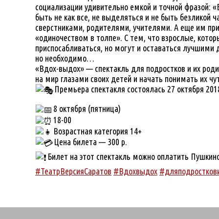
социализации удивительно емкой и точной фразой: «Б
быть не как все, не выделяться и не быть безликой
сверстниками, родителями, учителями. А еще им пр
«одиночеством в толпе». С тем, что взрослые, кото
приспосабливаться, но могут и оставаться лучшими д
но необходимо…
«Вдох-выдох» — спектакль для подростков и их род
на мир глазами своих детей и начать понимать их чу
Премьера спектакля состоялась 27 октября 201
8 октября (пятница)
18-00
Возрастная категория 14+
Цена билета — 300 р.
Билет на этот спектакль можно оплатить Пушкинск
#ТеатрВерсияСаратов
#Вдохвыдох
#дляподростков