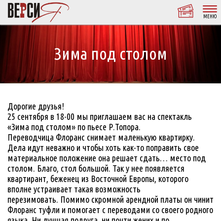
МЕНЮ
Зима под столом
Дорогие друзья!
25 сентября в 18-00 мы приглашаем вас на спектакль
«Зима под столом» по пьесе Р.Топора.
Переводчица Флоранс снимает маленькую квартирку.
Дела идут неважно и чтобы хоть как-то поправить свое
материальное положение она решает сдать… место под
столом. Благо, стол большой. Так у нее появляется
квартирант, беженец из Восточной Европы, которого
вполне устраивает такая возможность
перезимовать. Помимо скромной арендной платы он чинит
Флоранс туфли и помогает с переводами со своего родного
языка. Ни лучшая подруга, ни почти жених и по