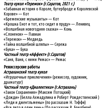
Театр кукол «Теремок» (г.Саратов, 2021 г.)
«Забавная история о Короле, бутерброде и Королевской
Корове» — Кот
«Бременские музыканты» — Кот
«Крошка Енот и тот, кто сидит в пруду» — Ленивец
«Волшебная новогодняя сказка» — Конь
«Слоненок» — Павиан
«Теремок» — Медведь
«Тайна волшебной шляпы» — Сережа
«Бука» — Бука
Частный театр «Аффект» (г.Саратов)
«Саня, Ваня, с ними Римас» — Римас
Режиссерские работы
Астраханский театр кукол
«Игрушечные приключения» (режиссер, художник,
драматург)
Частный театр «Диалектика» (г.Астрахань)
«Закон Сохранения» (Максим Потоцкий)
«Дожди» (Белла Ахмадулина и Роберт Рождественский )
«Леди и джентльмены» (по рассказам Н. Тэффи)
«Все лето в один день» (По рассказам Р. Бредбери)