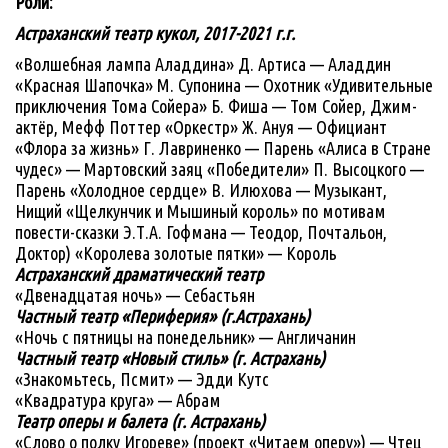
Роли:
Астраханский театр кукол, 2017-2021 г.г.
«Волшебная лампа Аладдина» Д. Артиса — Аладдин
«Красная Шапочка» М. Супонина — Охотник «Удивительные
приключения Тома Сойера» Б. Фиша — Том Сойер, Джим-
актёр, Мефф Поттер «Оркестр» Ж. Ануя — Официант
«Флора за жизнь» Г. Лавриненко — Парень «Алиса в Стране
чудес» — Мартовский заяц «Победители» П. Высоцкого —
Парень «Холодное сердце» В. Илюхова — Музыкант,
Нищий «Щелкунчик и Мышиный король» по мотивам
повести-сказки Э.Т.А. Гофмана — Теодор, Почтальон,
Доктор) «Королева золотые пятки» — Король
Астраханский драматический театр
«Двенадцатая ночь» — Себастьян
Частный театр «Периферия» (г.Астрахань)
«Ночь с пятницы на понедельник» — Англичанин
Частный театр «Новый стиль» (г. Астрахань)
«Знакомьтесь, Псмит» — Эдди Кутс
«Квадратура круга» — Абрам
Театр оперы и балета (г. Астрахань)
«Слово о полку Игореве» (проект «Читаем оперу») — Чтец