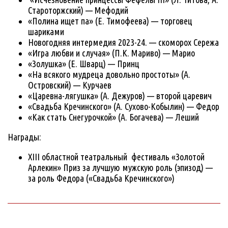
Староторжский) — Мефодий
«Полина ищет па» (Е. Тимофеева) — торговец
шариками
Новогодняя интермедия 2023-24. — скоморох Сережа
«Игра любви и случая» (П.К. Мариво) — Марио
«Золушка» (Е. Шварц) — Принц
«На всякого мудреца довольно простоты» (А.
Островский) — Курчаев
«Царевна-лягушка» (А. Дежуров) — второй царевич
«Свадьба Кречинского» (А. Сухово-Кобылин) — Федор
«Как стать Снегурочкой» (А. Богачева) — Леший
Награды:
XIII областной театральный фестиваль «Золотой
Арлекин» Приз за лучшую мужскую роль (эпизод) —
за роль Федора («Свадьба Кречинского»)