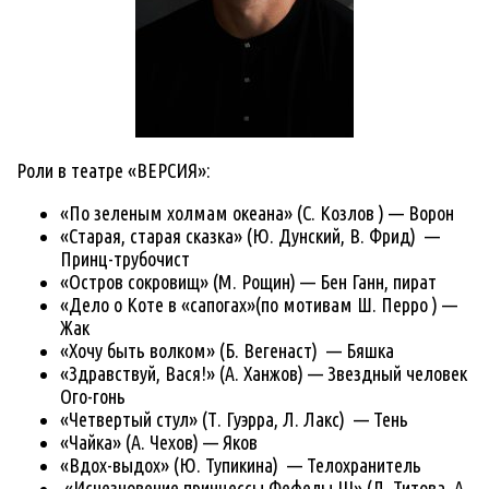
Роли в театре «ВЕРСИЯ»:
«По зеленым холмам океана» (С. Козлов ) — Ворон
«Старая, старая сказка» (Ю. Дунский, В. Фрид) —
Принц-трубочист
«Остров сокровищ» (М. Рощин) — Бен Ганн, пират
«Дело о Коте в «сапогах»(по мотивам Ш. Перро ) —
Жак
«Хочу быть волком» (Б. Вегенаст) — Бяшка
«Здравствуй, Вася!» (А. Ханжов) — Звездный человек
Ого-гонь
«Четвертый стул» (Т. Гуэрра, Л. Лакс) — Тень
«Чайка» (А. Чехов) — Яков
«Вдох-выдох» (Ю. Тупикина) — Телохранитель
«Исчезновение принцессы Фефелы III» (Л. Титова, А.