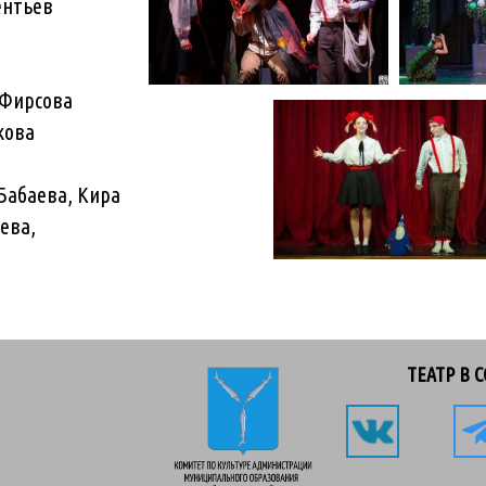
ентьев
 Фирсова
кова
Бабаева, Кира
ева,
ТЕАТР В 