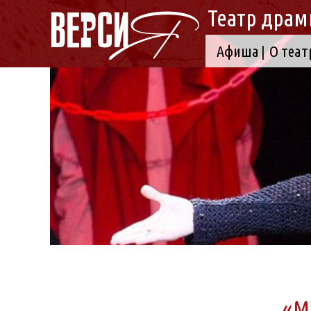
Театр драм
Афиша
О теат
«М