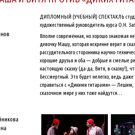
ДИПЛОМНЫЙ (УЧЕБНЫЙ) СПЕКТАКЛЬ студенто
художественный руководитель курса О.Н. За
ннов
Вполне современная, но хорошо знакомая н
девочку Машу, которая искренне верит в ска
рассудительного сторонника научно-техничес
хорошие друзья и оба — добрые и смелые ре
настоящую сказку (да-да, Витя, в сказку!), 
Бессмертный. Это будет нелегко, ведь даже
справиться с «Дикими гитарами» — Лешим, 
сказочном мире у них тоже найдутся…
йникова
ина