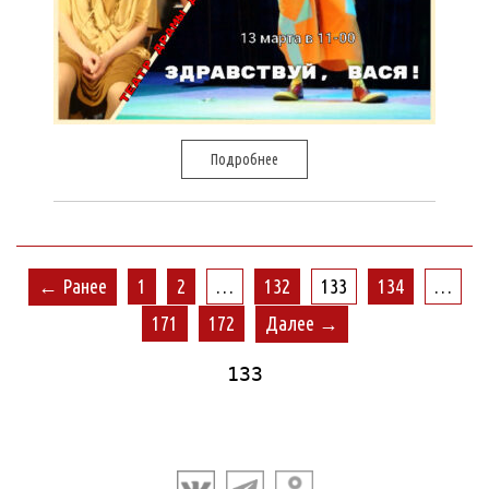
Подробнее
← Ранее
1
2
…
132
133
134
…
171
172
Далее →
133