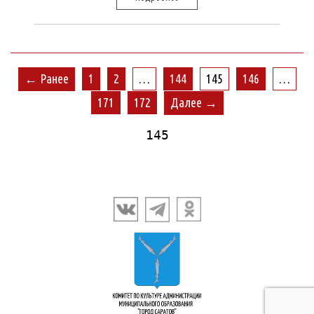
← Ранее
1
2
…
144
145
146
…
171
172
Далее →
145