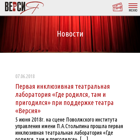
МЕНЮ
Новости
07.06.2018
Первая инклюзивная театральная
лаборатория «Где родился, там и
пригодился» при поддержке театра
«Версия»
5 июня 2018г. на сцене Поволжского института
управления имени П.А.Столыпина прошла первая
инклюзивная театральная лаборатория «Где
родился, там и пригодился», […]