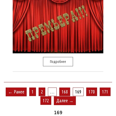
Подробнее
← Ранее
1
2
…
168
169
170
171
172
Далее →
169