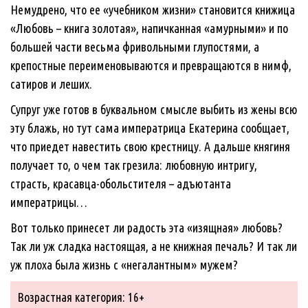
Немудрено, что ее «учебником жизни» становится книжица
«Любовь – книга золотая», напичканная «амурными» и по
большей части весьма фривольными глупостями, а
крепостные переименовываются и превращаются в нимф,
сатиров и леших.
Супруг уже готов в буквальном смысле выбить из жены всю
эту блажь, но тут сама императрица Екатерина сообщает,
что приедет навестить свою крестницу. А дальше княгиня
получает то, о чем так грезила: любовную интригу,
страсть, красавца-обольстителя – адъютанта
императрицы…
Вот только принесет ли радость эта «изящная» любовь?
Так ли уж сладка настоящая, а не книжная печаль? И так ли
уж плоха была жизнь с «негалантным» мужем?
Возрастная категория: 16+